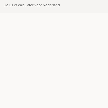
De BTW calculator voor Nederland.
Tarieven
21% tarief
9% tarief
Vrijgesteld
Alle tarieven
Uitleg
Hoe bereken je BTW?
BTW Tarieven Nederland
BTW Formule
Wat is BTW?
Inclusief vs Exclusief