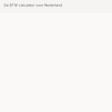
De BTW calculator voor Nederland.
Tarieven
21% tarief
9% tarief
Vrijgesteld
Alle tarieven
Uitleg
Hoe bereken je BTW?
BTW Tarieven Nederland
BTW Formule
Wat is BTW?
Inclusief vs Exclusief