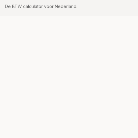
De BTW calculator voor Nederland.
Tarieven
21% tarief
9% tarief
Vrijgesteld
Alle tarieven
Uitleg
Hoe bereken je BTW?
BTW Tarieven Nederland
BTW Formule
Wat is BTW?
Inclusief vs Exclusief