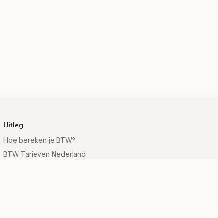
Uitleg
Hoe bereken je BTW?
BTW Tarieven Nederland
BTW Formule
Wat is BTW?
Inclusief vs Exclusief