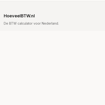
HoeveelBTW.nl
De BTW calculator voor Nederland.
Tarieven
21% tarief
9% tarief
Vrijgesteld
Alle tarieven
Uitleg
Hoe bereken je BTW?
BTW Tarieven Nederland
BTW Formule
Wat is BTW?