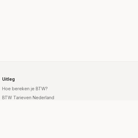
Uitleg
Hoe bereken je BTW?
BTW Tarieven Nederland
BTW Formule
Wat is BTW?
Inclusief vs Exclusief