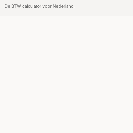
De BTW calculator voor Nederland.
Tarieven
21% tarief
9% tarief
Vrijgesteld
Alle tarieven
Uitleg
Hoe bereken je BTW?
BTW Tarieven Nederland
BTW Formule
Wat is BTW?
Inclusief vs Exclusief