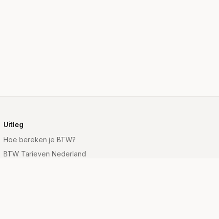
Uitleg
Hoe bereken je BTW?
BTW Tarieven Nederland
BTW Formule
Wat is BTW?
Inclusief vs Exclusief