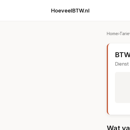
HoeveelBTW.nl
Home
›
Tari
BTW 
Dienst
Wat val