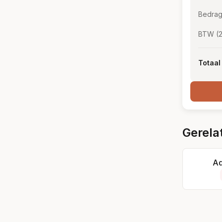
Bedrag
BTW (
Totaal
Gerela
Ad