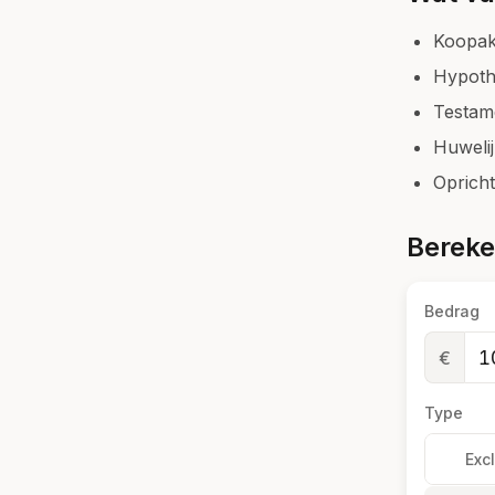
Koopak
Hypoth
Testam
Huweli
Oprich
Bereke
Bedrag
€
Type
Exc