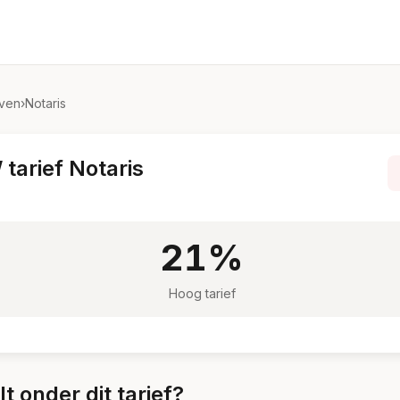
even
›
Notaris
tarief Notaris
21%
Hoog tarief
t onder dit tarief?