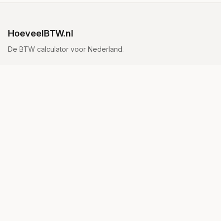
HoeveelBTW.nl
De BTW calculator voor Nederland.
Tarieven
21% tarief
9% tarief
Vrijgesteld
Alle tarieven
Uitleg
Hoe bereken je BTW?
BTW Tarieven Nederland
BTW Formule
Wat is BTW?